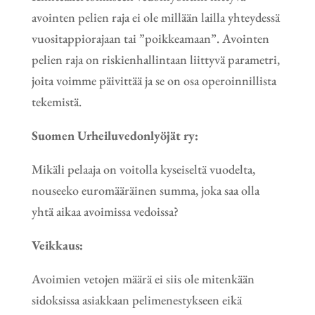
avointen pelien raja ei ole millään lailla yhteydessä
vuositappiorajaan tai ”poikkeamaan”. Avointen
pelien raja on riskienhallintaan liittyvä parametri,
joita voimme päivittää ja se on osa operoinnillista
tekemistä.
Suomen Urheiluvedonlyöjät ry:
Mikäli pelaaja on voitolla kyseiseltä vuodelta,
nouseeko euromääräinen summa, joka saa olla
yhtä aikaa avoimissa vedoissa?
Veikkaus:
Avoimien vetojen määrä ei siis ole mitenkään
sidoksissa asiakkaan pelimenestykseen eikä