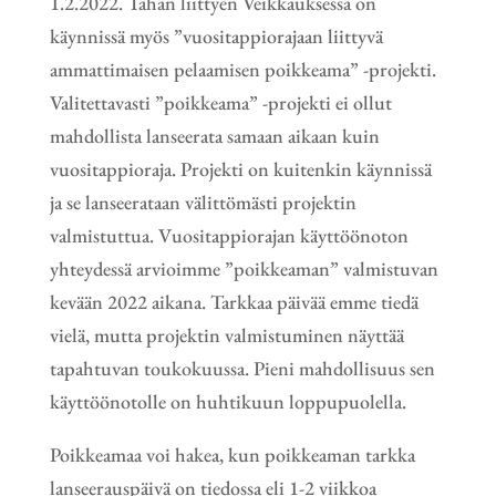
1.2.2022. Tähän liittyen Veikkauksessa on
käynnissä myös ”vuositappiorajaan liittyvä
ammattimaisen pelaamisen poikkeama” -projekti.
Valitettavasti ”poikkeama” -projekti ei ollut
mahdollista lanseerata samaan aikaan kuin
vuositappioraja. Projekti on kuitenkin käynnissä
ja se lanseerataan välittömästi projektin
valmistuttua. Vuositappiorajan käyttöönoton
yhteydessä arvioimme ”poikkeaman” valmistuvan
kevään 2022 aikana. Tarkkaa päivää emme tiedä
vielä, mutta projektin valmistuminen näyttää
tapahtuvan toukokuussa. Pieni mahdollisuus sen
käyttöönotolle on huhtikuun loppupuolella.
Poikkeamaa voi hakea, kun poikkeaman tarkka
lanseerauspäivä on tiedossa eli 1-2 viikkoa