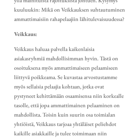
yllä mainituista rajoituksista johtuen. Kysymys
kuuluukin: Mikä on Veikkauksen suhtautuminen
ammattimaisiin rahapelaajiin lähitulevaisuudessa?
Veikkaus:
Veikkaus haluaa palvella kaikenlaisia
asiakasryhmiä mahdollisimman hyvin. Tästä on
osoituksena myös ammattimaiseen pelaamiseen
liittyvä poikkeama. Se kuvastaa arvostustamme
myös sellaisia pelaajia kohtaan, jotka ovat
pystyneet kehittämään osaamisensa niin korkealle
tasolle, että jopa ammattimainen pelaaminen on
mahdollista. Toisin kuin suurin osa toimialan
yhtiöistä, Veikkaus tarjoaa yhtäläiset peliehdot
kaikille asiakkaille ja tulee toimimaan niin