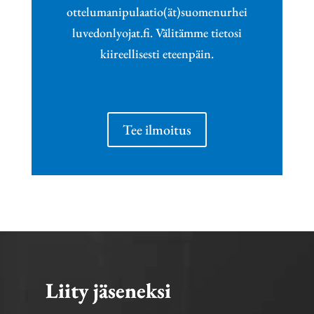
ottelumanipulaatio(ät)suomenurhei
luvedonlyojat.fi. Välitämme tietosi
kiireellisesti eteenpäin.
Tee ilmoitus
Liity jäseneksi