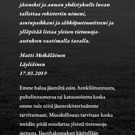
jäseneksi ja annan yhdistykselle luvan
tallettaa rekisteriin nimeni,
asuinpaikkani ja sähköpostiosoitteeni ja
ylläpitää listaa yleisen tietosuoja-
asetuksen vaatimalla tavalla.
Matti Meikäläinen
Läyliäinen
17.03.2019
Emme halua jäseniltä esim. henkilötunnusta,
puhelinnumeroa tai katuosoitetta koska
emme tule niitä jäsenrekisterissämme
tarvitsemaan. Muodollisuus tarvitaan koska
meidän pitää noudattaa yleistä tietosuoja-
asetusta. Jäsenhakemukset käsitellään