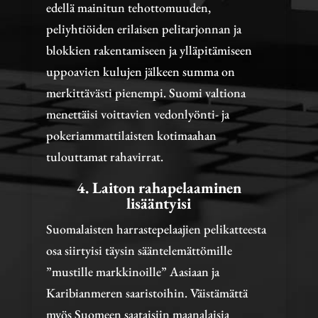
edellä mainitun tehottomuuden,
peliyhtiöiden erilaisen pelitarjonnan ja
blokkien rakentamiseen ja ylläpitämiseen
uppoavien kulujen jälkeen summa on
merkittävästi pienempi. Suomi valtiona
menettäisi voittavien vedonlyönti- ja
pokeriammattilaisten kotimaahan
tulouttamat rahavirrat.
4. Laiton rahapelaaminen
lisääntyisi
Suomalaisten harrastepelaajien pelikatteesta
osa siirtyisi täysin sääntelemättömille
”mustille markkinoille” Aasiaan ja
Karibianmeren saaristoihin. Väistämättä
myös Suomeen saataisiin maanalaisia