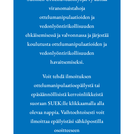
viranomaistahoja
ottelumanipulaatioiden ja
vedonlyöntirikollisuuden
ehkäisemisessä ja valvonnassa ja järjestää
koulutusta ottelumanipulaatioiden ja
vedonlyöntirikollisuuden
havaitsemiseksi.
Voit tehdä ilmoituksen
ottelumanipulaatioepäilystä tai
epäsäännöllisistä kerroinliikkeistä
suoraan SUEK:lle klikkaamalla alla
olevaa nappia. Vaihtoehtoisesti voit
ilmoittaa epäilyistäsi sähköpostilla
osoitteeseen