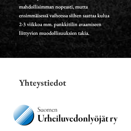
mahdollisimman nopeasti, mutta
ensimmäisessä vaiheessa siihen saattaa kulua
2-3 viikkoa mm. pankkitilin avaamiseen
liittyvien muodollisuuksien takia.
Yhteystiedot