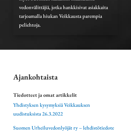
vedonvälittäjiä, jotka hankkisivat asiakkaita
tarjoamalla hiukan Veikkausta parempia
peliehtoja.
Ajankohtaista
Tiedotteet ja omat artikkelit
Yhdistyksen kysymyksiä Veikkauksen
uudistuksista 26.3.2022
Suomen Urheiluvedonlyöjät ry – lehdistötiedote