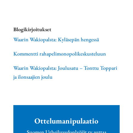
Blogikirjoitukset
Waarin Wakiopalsta: Kyläsepän hengessä
Kommentti rahapelimonopolikeskusteluun
Waarin Wakiopalsta: Joulusatu – Tonttu Toppari
ja ilonsaajien joulu
Ottelumanipulaatio
Suomen Urheiluvedonlyöjät ry auttaa