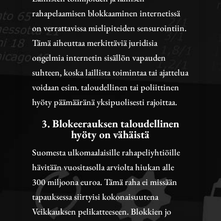
rahapelaamisen blokkaaminen internetissä
on verrattavissa mielipiteiden sensurointiin.
Tämä aiheuttaa merkittäviä juridisia
ongelmia internetin sisällön vapauden
suhteen, koska laillista toimintaa tai ajattelua
voidaan esim. taloudellinen tai poliittinen
hyöty päämääränä yksipuolisesti rajoittaa.
3. Blokeerauksen taloudellinen
hyöty on vähäistä
Suomesta ulkomaalaisille rahapeliyhtiöille
hävitään vuositasolla arviolta hiukan alle
300 miljoona euroa. Tämä raha ei missään
tapauksessa siirtyisi kokonaisuutena
Veikkauksen pelikatteeseen. Blokkien jo